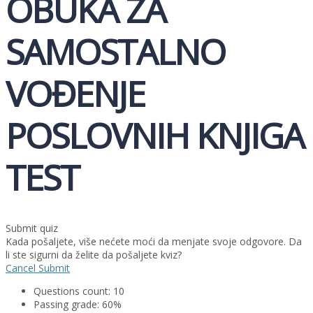
OBUKA ZA
SAMOSTALNO
VOĐENJE
POSLOVNIH KNJIGA
TEST
Submit quiz
Kada pošaljete, više nećete moći da menjate svoje odgovore. Da
li ste sigurni da želite da pošaljete kviz?
Cancel
Submit
Questions count:
10
Passing grade:
60%