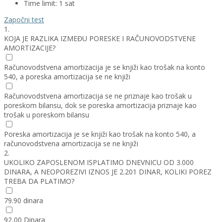
Time limit:
1 sat
Započni test
1.
KOJA JE RAZLIKA IZMEĐU PORESKE I RAČUNOVODSTVENE
AMORTIZACIJE?
Računovodstvena amortizacija je se knjiži kao trošak na konto
540, a poreska amortizacija se ne knjiži
Računovodstvena amortizacija se ne priznaje kao trošak u
poreskom bilansu, dok se poreska amortizacija priznaje kao
trošak u poreskom bilansu
Poreska amortizacija je se knjiži kao trošak na konto 540, a
računovodstvena amortizacija se ne knjiži
2.
UKOLIKO ZAPOSLENOM ISPLATIMO DNEVNICU OD 3.000
DINARA, A NEOPOREZIVI IZNOS JE 2.201 DINAR, KOLIKI POREZ
TREBA DA PLATIMO?
79.90 dinara
92,00 Dinara