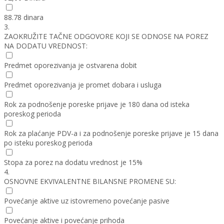
88.78 dinara
3.
ZAOKRUŽITE TAČNE ODGOVORE KOJI SE ODNOSE NA POREZ
NA DODATU VREDNOST:
Predmet oporezivanja je ostvarena dobit
Predmet oporezivanja je promet dobara i usluga
Rok za podnošenje poreske prijave je 180 dana od isteka
poreskog perioda
Rok za plaćanje PDV-a i za podnošenje poreske prijave je 15 dana
po isteku poreskog perioda
Stopa za porez na dodatu vrednost je 15%
4.
OSNOVNE EKVIVALENTNE BILANSNE PROMENE SU:
Povećanje aktive uz istovremeno povećanje pasive
Povećanje aktive i povećanje prihoda