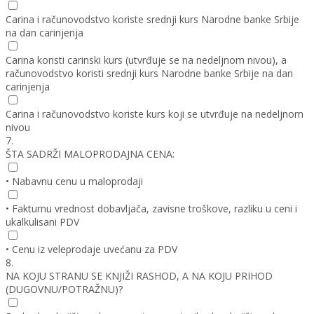
Carina i računovodstvo koriste srednji kurs Narodne banke Srbije
na dan carinjenja
Carina koristi carinski kurs (utvrđuje se na nedeljnom nivou), a
računovodstvo koristi srednji kurs Narodne banke Srbije na dan
carinjenja
Carina i računovodstvo koriste kurs koji se utvrđuje na nedeljnom
nivou
7.
ŠTA SADRŽI MALOPRODAJNA CENA:
• Nabavnu cenu u maloprodaji
• Fakturnu vrednost dobavljača, zavisne troškove, razliku u ceni i
ukalkulisani PDV
• Cenu iz veleprodaje uvećanu za PDV
8.
NA KOJU STRANU SE KNJIŽI RASHOD, A NA KOJU PRIHOD
(DUGOVNU/POTRAŽNU)?