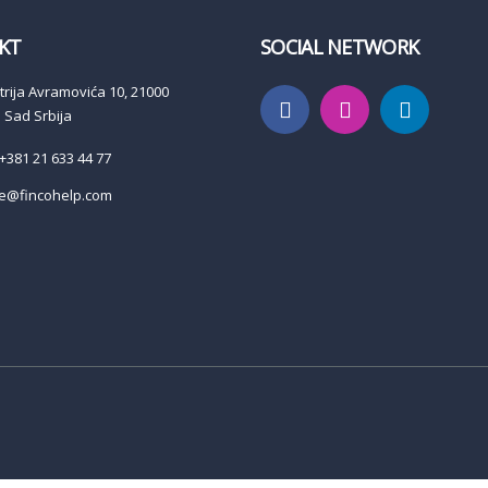
KT
SOCIAL NETWORK
trija Avramovića 10, 21000
 Sad Srbija
: +381 21 633 44 77
ce@fincohelp.com