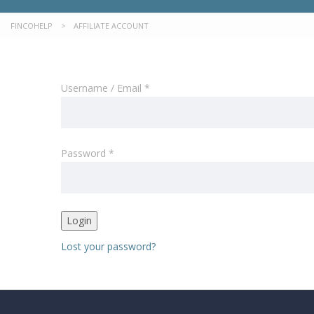
FINCOHELP
>
AFFILIATE ACCOUNT
Username / Email *
Password *
Login
Lost your password?