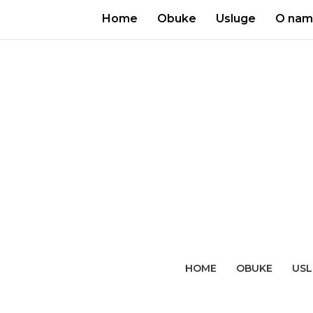
Home
Obuke
Usluge
O nam
HOME
OBUKE
USL