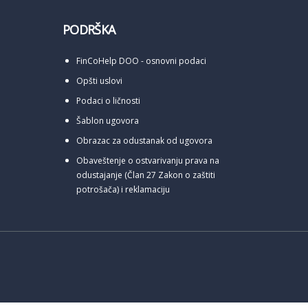
PODRŠKA
FinCoHelp DOO - osnovni podaci
Opšti uslovi
Podaci o ličnosti
Šablon ugovora
Obrazac za odustanak od ugovora
Obaveštenje o ostvarivanju prava na
odustajanje (Član 27 Zakon o zaštiti
potrošača) i reklamaciju