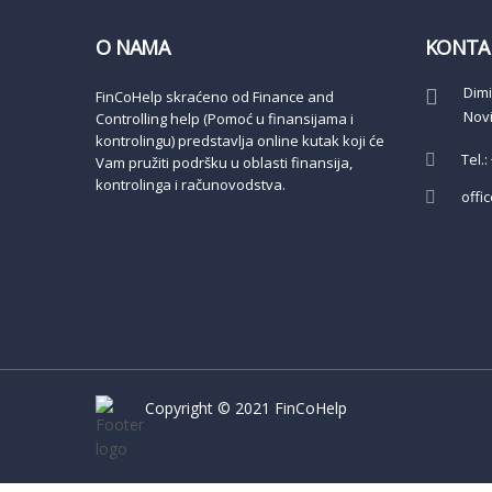
O NAMA
KONTA
Dimi
FinCoHelp skraćeno od Finance and
Novi
Controlling help (Pomoć u finansijama i
kontrolingu) predstavlja online kutak koji će
Tel.
Vam pružiti podršku u oblasti finansija,
kontrolinga i računovodstva.
offi
Copyright © 2021 FinCoHelp