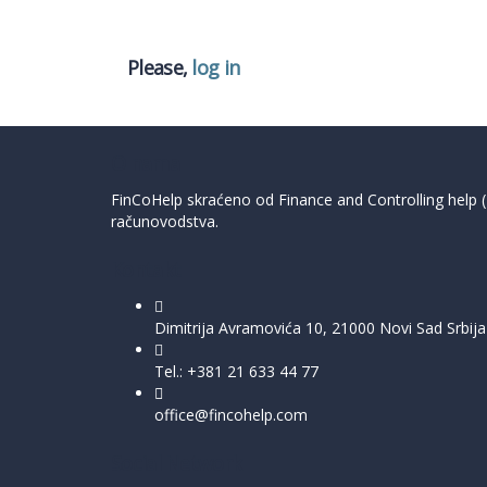
Please,
log in
O nama
FinCoHelp skraćeno od Finance and Controlling help (Po
računovodstva.
Kontakt
Dimitrija Avramovića 10, 21000 Novi Sad Srbija
Tel.: +381 21 633 44 77
office@fincohelp.com
Social Network