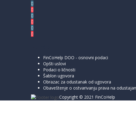
Podrška
FinCoHelp DOO - osnovni podaci
Opšti uslovi
Podaci o ličnosti
Šablon ugovora
Obrazac za odustanak od ugovora
Obaveštenje o ostvarivanju prava na odustajanj
Copyright © 2021 FinCoHelp
Prijavite se