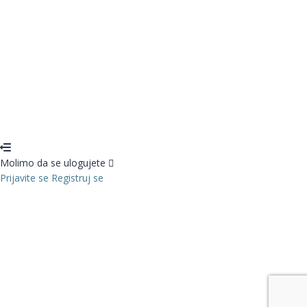
Restore password
Send reset link
Password reset link sent
to your email
Zatvori
Confirmation link sent
Molimo vas da sledite uputstva poslata na
vašu adresu e -pošte.
Zatvori
Nemate nalog?
Registruj se
Prijavite se
Izgubili ste lozinku?
Molimo da se ulogujete
Prijavite se
Registruj se