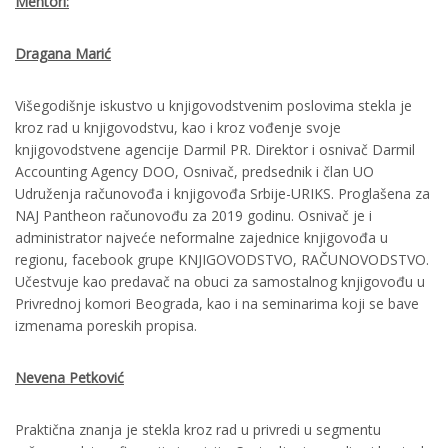
Mentori:
Dragana Marić
Višegodišnje iskustvo u knjigovodstvenim poslovima stekla je
kroz rad u knjigovodstvu, kao i kroz vođenje svoje
knjigovodstvene agencije Darmil PR. Direktor i osnivač Darmil
Accounting Agency DOO, Osnivač, predsednik i član UO
Udruženja računovođa i knjigovođa Srbije-URIKS. Proglašena za
NAJ Pantheon računovođu za 2019 godinu. Osnivač je i
administrator najveće neformalne zajednice knjigovođa u
regionu, facebook grupe KNJIGOVODSTVO, RAČUNOVODSTVO.
Učestvuje kao predavač na obuci za samostalnog knjigovođu u
Privrednoj komori Beograda, kao i na seminarima koji se bave
izmenama poreskih propisa.
Nevena Petković
Praktična znanja je stekla kroz rad u privredi u segmentu