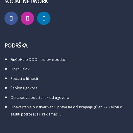
SOCIAL NETWORK
PODRŠKA
FinCoHelp DOO - osnovni podaci
Opšti uslovi
Podaci o ličnosti
Šablon ugovora
Obrazac za odustanak od ugovora
Obaveštenje o ostvarivanju prava na odustajanje (Član 27 Zakon o
zaštiti potrošača) i reklamaciju