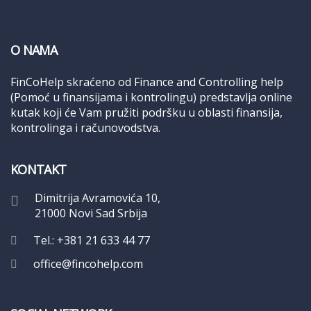
O NAMA
FinCoHelp skraćeno od Finance and Controlling help
(Pomoć u finansijama i kontrolingu) predstavlja online
kutak koji će Vam pružiti podršku u oblasti finansija,
kontrolinga i računovodstva.
KONTAKT
Dimitrija Avramovića 10,
21000 Novi Sad Srbija
Tel.: +381 21 633 44 77
office@fincohelp.com