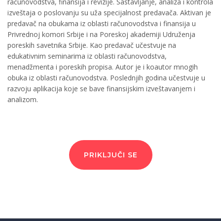
računovodstva, finansija i revizije. Sastavljanje, analiza i kontrola
izveštaja o poslovanju su uža specijalnost predavača. Aktivan je
predavač na obukama iz oblasti računovodstva i finansija u
Privrednoj komori Srbije i na Poreskoj akademiji Udruženja
poreskih savetnika Srbije. Kao predavač učestvuje na
edukativnim seminarima iz oblasti računovodstva,
menadžmenta i poreskih propisa. Autor je i koautor mnogih
obuka iz oblasti računovodstva. Poslednjih godina učestvuje u
razvoju aplikacija koje se bave finansijskim izveštavanjem i
analizom.
PRIKLJUČI SE