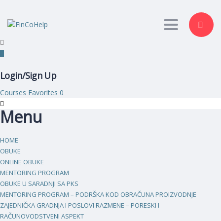
Toggle nav
Login/Sign Up
Courses
Favorites
0
Menu
HOME
OBUKE
ONLINE OBUKE
MENTORING PROGRAM
OBUKE U SARADNJI SA PKS
MENTORING PROGRAM – PODRŠKA KOD OBRAČUNA PROIZVODNJE
ZAJEDNIČKA GRADNJA I POSLOVI RAZMENE – PORESKI I
RAČUNOVODSTVENI ASPEKT