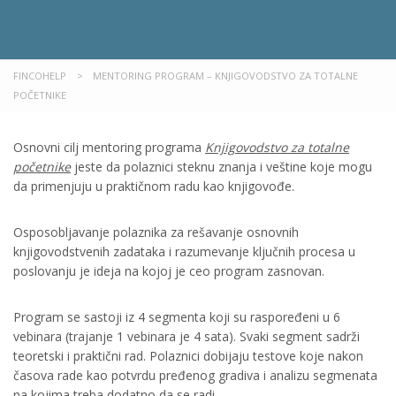
FINCOHELP
>
MENTORING PROGRAM – KNJIGOVODSTVO ZA TOTALNE
POČETNIKE
Osnovni cilj mentoring programa
Knjigovodstvo za totalne
početnike
jeste da polaznici steknu znanja i veštine koje mogu
da primenjuju u praktičnom radu kao knjigovođe.
Osposobljavanje polaznika za rešavanje osnovnih
knjigovodstvenih zadataka i razumevanje ključnih procesa u
poslovanju je ideja na kojoj je ceo program zasnovan.
Program se sastoji iz 4 segmenta koji su raspoređeni u 6
vebinara (trajanje 1 vebinara je 4 sata). Svaki segment sadrži
teoretski i praktični rad. Polaznici dobijaju testove koje nakon
časova rade kao potvrdu pređenog gradiva i analizu segmenata
na kojima treba dodatno da se radi.