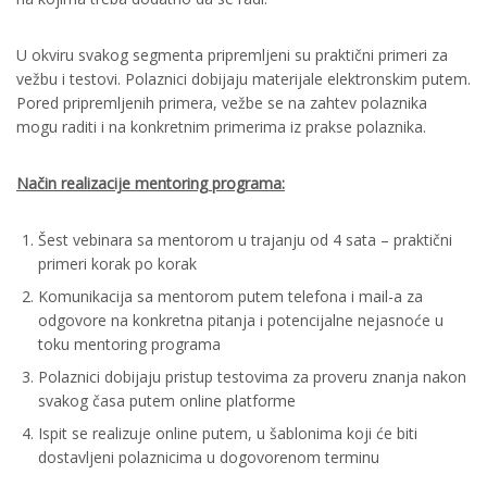
U okviru svakog segmenta pripremljeni su praktični primeri za
vežbu i testovi. Polaznici dobijaju materijale elektronskim putem.
Pored pripremljenih primera, vežbe se na zahtev polaznika
mogu raditi i na konkretnim primerima iz prakse polaznika.
Način realizacije mentoring programa:
Šest vebinara sa mentorom u trajanju od 4 sata – praktični
primeri korak po korak
Komunikacija sa mentorom putem telefona i mail-a za
odgovore na konkretna pitanja i potencijalne nejasnoće u
toku mentoring programa
Polaznici dobijaju pristup testovima za proveru znanja nakon
svakog časa putem online platforme
Ispit se realizuje online putem, u šablonima koji će biti
dostavljeni polaznicima u dogovorenom terminu