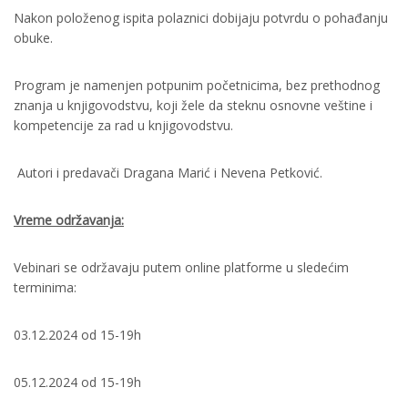
Nakon položenog ispita polaznici dobijaju potvrdu o pohađanju
obuke.
Program je namenjen potpunim početnicima, bez prethodnog
znanja u knjigovodstvu, koji žele da steknu osnovne veštine i
kompetencije za rad u knjigovodstvu.
Autori i predavači Dragana Marić i Nevena Petković.
Vreme održavanja:
Vebinari se održavaju putem online platforme u sledećim
terminima:
03.12.2024 od 15-19h
05.12.2024 od 15-19h