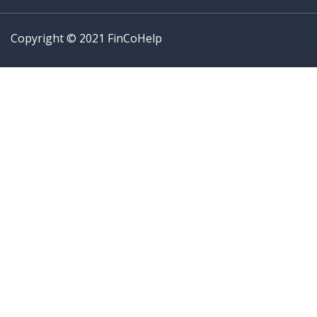
Copyright © 2021 FinCoHelp
Prijavite se
Upamti me
Prijavite se
Registruj se