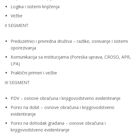
Logika i sistemi knjiženja
Vežbe
II SEGMENT
Preduzetnici i privredna društva – razlike, osnivanje i sistemi
oporezivanja
Komunikacija sa institucijama (Poreska uprava, CROSO, APR,
LPA)
Praktični primeri i vežbe
III SEGMENT
PDV – osnove obračuna i knjigovodstveno evidentiranje
Porez na dobit – osnove obračuna i knjigovodstveno
evidentiranje
Porez na dohodak građana – osnove obračuna i
knjigovodstveno evidentiranje