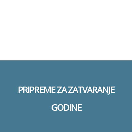
Pošalji
Poruka je poslata.
Zatvori
PRIPREME ZA ZATVARANJE
GODINE