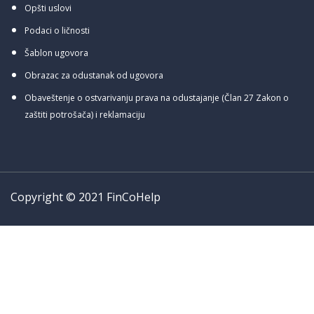
Opšti uslovi
Podaci o ličnosti
Šablon ugovora
Obrazac za odustanak od ugovora
Obaveštenje o ostvarivanju prava na odustajanje (Član 27 Zakon o
zaštiti potrošača) i reklamaciju
Copyright © 2021 FinCoHelp
Prijavite se