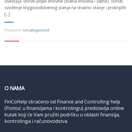
izveštaja: Izvršiti popis imovine (stalna imovina i zalihe). Izvršiti
svođenje knjigovodstvenog stanja na stvarno stanje i proknjižiti
[...]
Posted in:
Uncategorized
O NAMA
FinCoHelp skraćeno od Finance and Controlling help
(Pomoć u finansijama i kontrolingu) predstavlja online
kutak koji će Vam pružiti podršku u oblasti finansija,
kontrolinga i računovodstva.