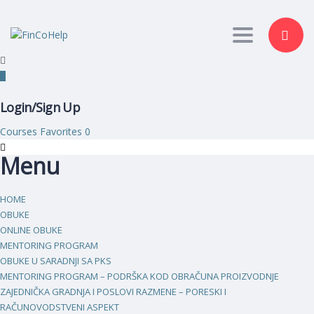
Toggle nav
Login/Sign Up
Courses
Favorites
0
Menu
HOME
OBUKE
ONLINE OBUKE
MENTORING PROGRAM
OBUKE U SARADNJI SA PKS
MENTORING PROGRAM – PODRŠKA KOD OBRAČUNA PROIZVODNJE
ZAJEDNIČKA GRADNJA I POSLOVI RAZMENE – PORESKI I
RAČUNOVODSTVENI ASPEKT