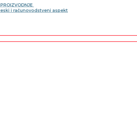
A PROIZVODNJE
ski i računovodstveni aspekt