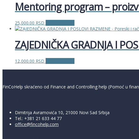
Mentoring program – proiz
25,000.00
RSD
Dodaj u korpu
ZAJEDNIČKA GRADNJA I POSL
12,000.00
RSD
Dodaj u korpu
O nama
FinCoHelp skraćeno od Finance and Controlling help (Pomoć u finansij
Kontakt
Dimitrija Avramovića 10, 21000 Novi Sad Srbija
Tel.: +381 21 633 44 77
office@fincohelp.com
Social Network