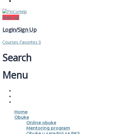
Sign up
Login/Sign Up
Courses
Favorites
0
Search
Menu
Home
Obuke
Online obuke
Mentoring program
Obuke u saradnji sa PKS