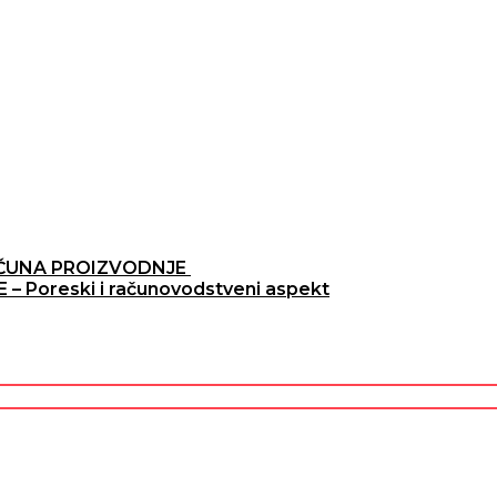
AČUNA PROIZVODNJE
 Poreski i računovodstveni aspekt