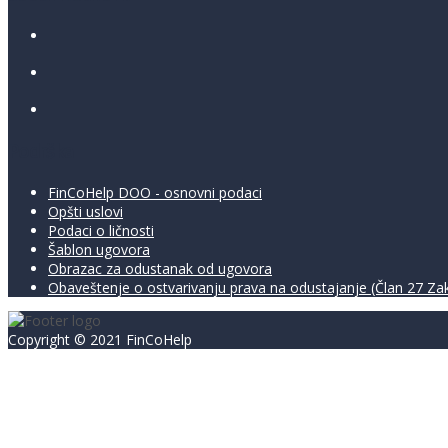
Podrška
FinCoHelp DOO - osnovni podaci
Opšti uslovi
Podaci o ličnosti
Šablon ugovora
Obrazac za odustanak od ugovora
Obaveštenje o ostvarivanju prava na odustajanje (Član 27 Zako
Copyright © 2021 FinCoHelp
Prijavite se