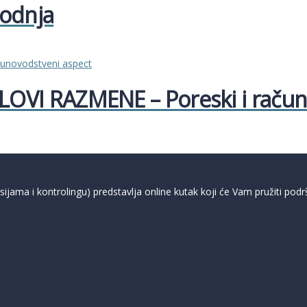
vodnja
OVI RAZMENE – Poreski i račun
ama i kontrolingu) predstavlja online kutak koji će Vam pružiti podršk