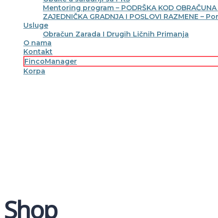
Mentoring program – PODRŠKA KOD OBRAČUN
ZAJEDNIČKA GRADNJA I POSLOVI RAZMENE – Pore
Usluge
Obračun Zarada I Drugih Ličnih Primanja
O nama
Kontakt
FincoManager
Korpa
Imate pitanje?
Pošalji
Poruka je poslata.
Zatvori
Shop