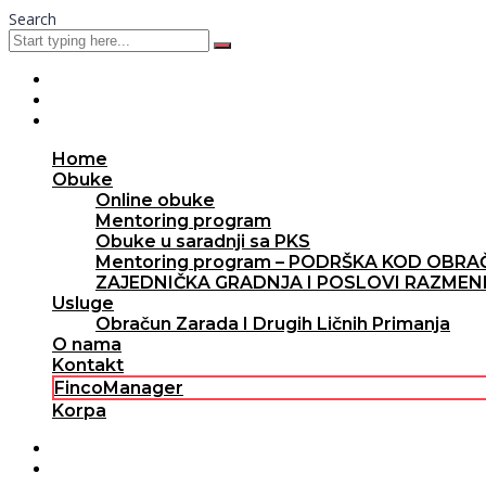
Search
Home
Obuke
Online obuke
Mentoring program
Obuke u saradnji sa PKS
Mentoring program – PODRŠKA KOD OBR
ZAJEDNIČKA GRADNJA I POSLOVI RAZMENE –
Usluge
Obračun Zarada I Drugih Ličnih Primanja
O nama
Kontakt
FincoManager
Korpa