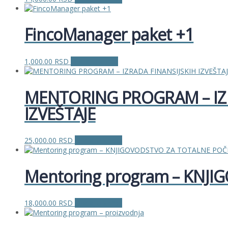
FincoManager paket +1
1,000.00
RSD
Dodaj u korpu
MENTORING PROGRAM – IZR
IZVEŠTAJE
25,000.00
RSD
Dodaj u korpu
Mentoring program – KNJ
18,000.00
RSD
Dodaj u korpu