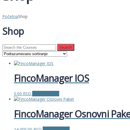
Početna
Shop
Shop
Search
for:
FincoManager IOS
0.00
RSD
Dodaj u korpu
FincoManager Osnovni Pake
14,000.00
RSD
Dodaj u korpu